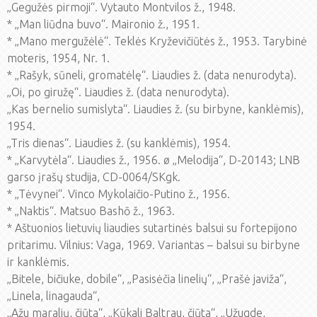
„Gegužės pirmoji“. Vytauto Montvilos ž., 1948.
* „Man liūdna buvo“. Maironio ž., 1951.
* „Mano mergužėlė“. Teklės Kryževičiūtės ž., 1953. Tarybinė
moteris, 1954, Nr. 1.
* „Rašyk, sūneli, gromatėlę“. Liaudies ž. (data nenurodyta).
„Oi, po giružę“. Liaudies ž. (data nenurodyta).
„Kas bernelio sumislyta“. Liaudies ž. (su birbyne, kanklėmis),
1954.
„Tris dienas“. Liaudies ž. (su kanklėmis), 1954.
* „Karvytėla“. Liaudies ž., 1956. ø „Melodija“, D-20143; LNB
garso įrašų studija, CD-0064/SKgk.
* „Tėvynei“. Vinco Mykolaičio-Putino ž., 1956.
* „Naktis“. Matsuo Bashō ž., 1963.
* Aštuonios lietuvių liaudies sutartinės balsui su fortepijono
pritarimu. Vilnius: Vaga, 1969. Variantas – balsui su birbyne
ir kanklėmis.
„Bitele, bičiuke, dobile“, „Pasisėčia linelių“, „Prašė javiža“,
„Linela, linagauda“,
„Ažu maralių, čiūta“, „Kūkali Baltrau, čiūta“, „Užugde,