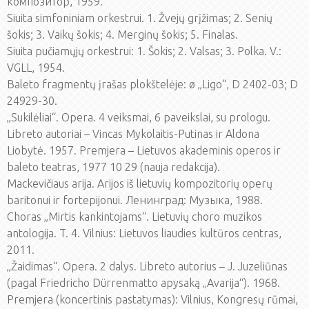
композитор, 1959.
Siuita simfoniniam orkestrui. 1. Žvejų grįžimas; 2. Senių
šokis; 3. Vaikų šokis; 4. Merginų šokis; 5. Finalas.
Siuita pučiamųjų orkestrui: 1. Šokis; 2. Valsas; 3. Polka. V.:
VGLL, 1954.
Baleto fragmentų įrašas plokštelėje: ø „Ligo“, D 2402-03; D
24929-30.
„Sukilėliai“. Opera. 4 veiksmai, 6 paveikslai, su prologu.
Libreto autoriai – Vincas Mykolaitis-Putinas ir Aldona
Liobytė. 1957. Premjera – Lietuvos akademinis operos ir
baleto teatras, 1977 10 29 (nauja redakcija).
Mackevičiaus arija. Arijos iš lietuvių kompozitorių operų
baritonui ir fortepijonui. Ленинград: Музыка, 1988.
Choras „Mirtis kankintojams“. Lietuvių choro muzikos
antologija. T. 4. Vilnius: Lietuvos liaudies kultūros centras,
2011.
„Žaidimas“. Opera. 2 dalys. Libreto autorius – J. Juzeliūnas
(pagal Friedricho Dürrenmatto apysaką „Avarija“). 1968.
Premjera (koncertinis pastatymas): Vilnius, Kongresų rūmai,