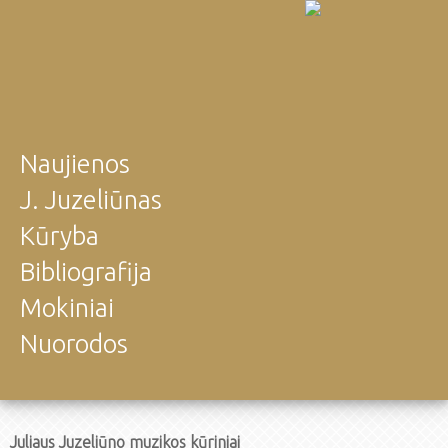
Naujienos
J. Juzeliūnas
Kūryba
Bibliografija
Mokiniai
Nuorodos
Juliaus Juzeliūno muzikos kūriniai