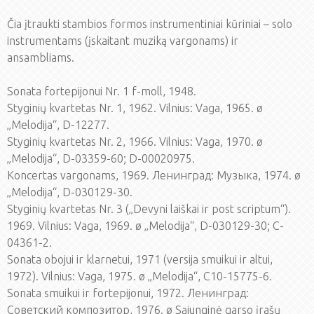
Čia įtraukti stambios formos instrumentiniai kūriniai – solo
instrumentams (įskaitant muziką vargonams) ir
ansambliams.
Sonata fortepijonui Nr. 1 f-moll, 1948.
Styginių kvartetas Nr. 1, 1962. Vilnius: Vaga, 1965. ø
„Melodija“, D-12277.
Styginių kvartetas Nr. 2, 1966. Vilnius: Vaga, 1970. ø
„Melodija“, D-03359-60; D-00020975.
Koncertas vargonams, 1969. Ленинград: Музыка, 1974. ø
„Melodija“, D-030129-30.
Styginių kvartetas Nr. 3 („Devyni laiškai ir post scriptum“).
1969. Vilnius: Vaga, 1969. ø „Melodija“, D-030129-30; C-
04361-2.
Sonata obojui ir klarnetui, 1971 (versija smuikui ir altui,
1972). Vilnius: Vaga, 1975. ø „Melodija“, C10-15775-6.
Sonata smuikui ir fortepijonui, 1972. Ленинград:
Советский композитор, 1976. ø Sąjunginė garso įrašų