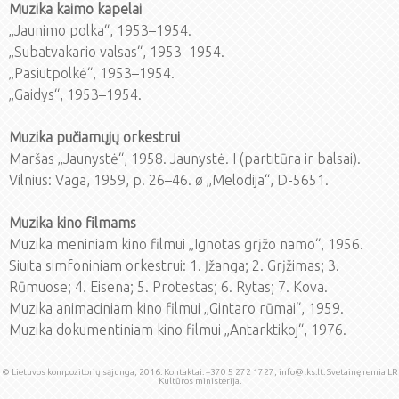
Muzika kaimo kapelai
„Jaunimo polka“, 1953–1954.
„Subatvakario valsas“, 1953–1954.
„Pasiutpolkė“, 1953–1954.
„Gaidys“, 1953–1954.
Muzika pučiamųjų orkestrui
Maršas „Jaunystė“, 1958. Jaunystė. I (partitūra ir balsai).
Vilnius: Vaga, 1959, p. 26–46. ø „Melodija“, D-5651.
Muzika kino filmams
Muzika meniniam kino filmui „Ignotas grįžo namo“, 1956.
Siuita simfoniniam orkestrui: 1. Įžanga; 2. Grįžimas; 3.
Rūmuose; 4. Eisena; 5. Protestas; 6. Rytas; 7. Kova.
Muzika animaciniam kino filmui „Gintaro rūmai“, 1959.
Muzika dokumentiniam kino filmui „Antarktikoj“, 1976.
© Lietuvos kompozitorių sąjunga, 2016. Kontaktai: +370 5 272 1727, info@lks.lt. Svetainę remia LR
Kultūros ministerija.