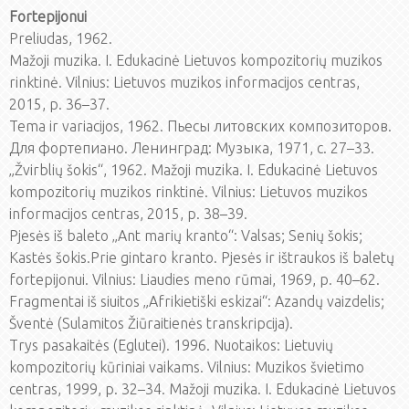
Fortepijonui
Preliudas, 1962.
Mažoji muzika. I. Edukacinė Lietuvos kompozitorių muzikos
rinktinė. Vilnius: Lietuvos muzikos informacijos centras,
2015, p. 36–37.
Tema ir variacijos, 1962. Пьесы литовских композиторов.
Для фортепиано. Ленинград: Музыка, 1971, c. 27–33.
„Žvirblių šokis“, 1962. Mažoji muzika. I. Edukacinė Lietuvos
kompozitorių muzikos rinktinė. Vilnius: Lietuvos muzikos
informacijos centras, 2015, p. 38–39.
Pjesės iš baleto „Ant marių kranto“: Valsas; Senių šokis;
Kastės šokis.Prie gintaro kranto. Pjesės ir ištraukos iš baletų
fortepijonui. Vilnius: Liaudies meno rūmai, 1969, p. 40–62.
Fragmentai iš siuitos „Afrikietiški eskizai“: Azandų vaizdelis;
Šventė (Sulamitos Žiūraitienės transkripcija).
Trys pasakaitės (Eglutei). 1996. Nuotaikos: Lietuvių
kompozitorių kūriniai vaikams. Vilnius: Muzikos švietimo
centras, 1999, p. 32–34. Mažoji muzika. I. Edukacinė Lietuvos