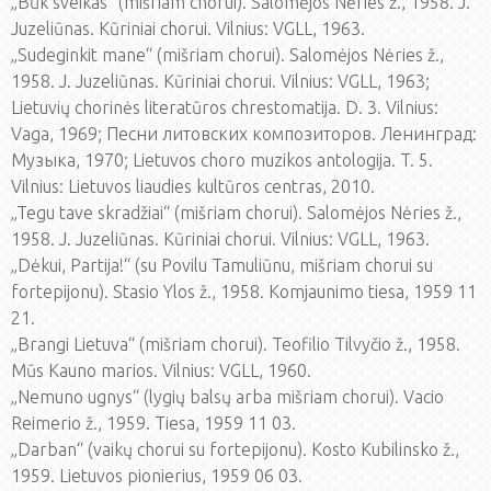
„Būk sveikas“ (mišriam chorui). Salomėjos Nėries ž., 1958. J.
Juzeliūnas. Kūriniai chorui. Vilnius: VGLL, 1963.
„Sudeginkit mane“ (mišriam chorui). Salomėjos Nėries ž.,
1958. J. Juzeliūnas. Kūriniai chorui. Vilnius: VGLL, 1963;
Lietuvių chorinės literatūros chrestomatija. D. 3. Vilnius:
Vaga, 1969; Песни литовских композиторов. Ленинград:
Музыка, 1970; Lietuvos choro muzikos antologija. T. 5.
Vilnius: Lietuvos liaudies kultūros centras, 2010.
„Tegu tave skradžiai“ (mišriam chorui). Salomėjos Nėries ž.,
1958. J. Juzeliūnas. Kūriniai chorui. Vilnius: VGLL, 1963.
„Dėkui, Partija!“ (su Povilu Tamuliūnu, mišriam chorui su
fortepijonu). Stasio Ylos ž., 1958. Komjaunimo tiesa, 1959 11
21.
„Brangi Lietuva“ (mišriam chorui). Teofilio Tilvyčio ž., 1958.
Mūs Kauno marios. Vilnius: VGLL, 1960.
„Nemuno ugnys“ (lygių balsų arba mišriam chorui). Vacio
Reimerio ž., 1959. Tiesa, 1959 11 03.
„Darban“ (vaikų chorui su fortepijonu). Kosto Kubilinsko ž.,
1959. Lietuvos pionierius, 1959 06 03.