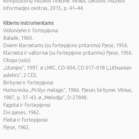
kompozitorių muzikos rinktinė. Vilnius: Lietuvos muzikos
informacijos centras, 2015, p. 41–44.
Kitiems instrumentams
Violončelei ir fortepijonui
Baladė, 1960.
Dviem klarnetams (su fortepijono pritarimu) Pjesė, 1956.
Klarnetui ir valtornai (su fortepijono pritarimu) Pjesė, 1956.
Obojui (solo)
„Litanijos“, 1997. ø LMIC, CD-004, CD 017–018 („Lithuanian
auletics“, 2 CD).
Birbynei ir fortepijonui
Humoreska „Piršlys melagis“, 1966. Pjesės birbynei. Vilnius,
1987, p. 37–43. ø „Melodija“, D-27848.
Fagotui ir fortepijonui
Dvi pjesės, 1962.
Fleitai ir fortepijonui
Pjesė, 1962.