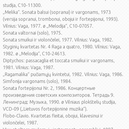
studija, C10-11300.
„Melika“. Sonata balsui (sopranui) ir vargonams, 1973
(versija sopranui, trombonui, obojui ir fortepijonui, 1993).
Vilnius: Vaga, 1977. ø „Melodija“, C10-07057.
Sonata valtornai (solo), 1975.
Sonata smuikui ir violončelei, 1977. Vilnius: Vaga, 1982.
Styginių kvartetas Nr. 4 Raga a quatro, 1980. Vilnius: Vaga,
1982. ø „Melodija“, C10-24613.
Diptychos: passacaglia et toccata smuikui ir vargonams,
1981. Vilnius: Vaga, 1987.
„Ragamalika“ pučiamųjų kvintetui, 1982. Vilnius: Vaga, 1986.
Simfonija vargonams (solo), 1984.
Sonata fortepijonui Nr. 2, 1986. Концертные
произведения советских композиторов. Тетрадь 9.
Ленинград: Музыка, 1990. ø Vilniaus plokštelių studija,
VCD-09 („Lietuvos fortepijoninė muzika“).
Flobo-Clavio. Kvartetas fleitai, obojui, klavesinui ir
violončelei, 1987.