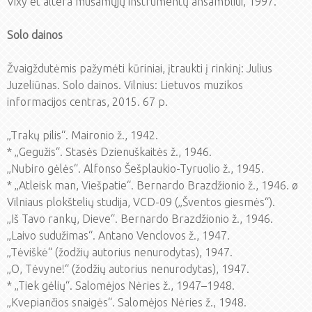
Vixy et altera mušamųjų instrumentų ansambliui, 1997.
Solo dainos
Žvaigždutėmis pažymėti kūriniai, įtraukti į rinkinį: Julius
Juzeliūnas. Solo dainos. Vilnius: Lietuvos muzikos
informacijos centras, 2015. 67 p.
„Trakų pilis“. Maironio ž., 1942.
* „Gegužis“. Stasės Dzienuškaitės ž., 1946.
„Nubiro gėlės“. Alfonso Šešplaukio-Tyruolio ž., 1945.
* „Atleisk man, Viešpatie“. Bernardo Brazdžionio ž., 1946. ø
Vilniaus plokštelių studija, VCD-09 („Šventos giesmės“).
„Iš Tavo rankų, Dieve“. Bernardo Brazdžionio ž., 1946.
„Laivo sudužimas“. Antano Venclovos ž., 1947.
„Tėviškė“ (žodžių autorius nenurodytas), 1947.
„O, Tėvyne!“ (žodžių autorius nenurodytas), 1947.
* „Tiek gėlių“. Salomėjos Nėries ž., 1947–1948.
„Kvepiančios snaigės“. Salomėjos Nėries ž., 1948.