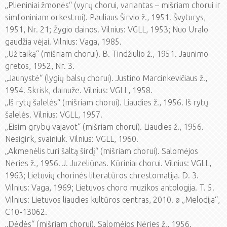
„Plieniniai žmonės“ (vyrų chorui, variantas – mišriam chorui ir
simfoniniam orkestrui). Pauliaus Širvio ž., 1951. Švyturys,
1951, Nr. 21; Žygio dainos. Vilnius: VGLL, 1953; Nuo Uralo
gaudžia vėjai. Vilnius: Vaga, 1985.
„Už taiką“ (mišriam chorui). B. Tindžiulio ž., 1951. Jaunimo
gretos, 1952, Nr. 3.
„Jaunystė“ (lygių balsų chorui). Justino Marcinkevičiaus ž.,
1954. Skrisk, dainuže. Vilnius: VGLL, 1958.
„Iš rytų šalelės“ (mišriam chorui). Liaudies ž., 1956. Iš rytų
šalelės. Vilnius: VGLL, 1957.
„Eisim grybų vajavot“ (mišriam chorui). Liaudies ž., 1956.
Nesigirk, svainiuk. Vilnius: VGLL, 1960.
„Akmenėlis turi šaltą širdį“ (mišriam chorui). Salomėjos
Nėries ž., 1956. J. Juzeliūnas. Kūriniai chorui. Vilnius: VGLL,
1963; Lietuvių chorinės literatūros chrestomatija. D. 3.
Vilnius: Vaga, 1969; Lietuvos choro muzikos antologija. T. 5.
Vilnius: Lietuvos liaudies kultūros centras, 2010. ø „Melodija“,
C10-13062.
„Dėdės“ (mišriam chorui). Salomėjos Nėries ž., 1956.