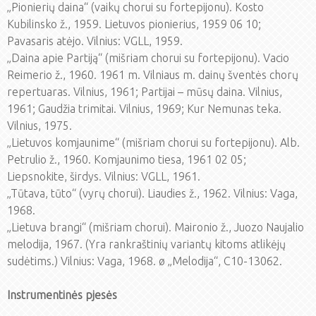
„Pionierių daina“ (vaikų chorui su fortepijonu). Kosto
Kubilinsko ž., 1959. Lietuvos pionierius, 1959 06 10;
Pavasaris atėjo. Vilnius: VGLL, 1959.
„Daina apie Partiją“ (mišriam chorui su fortepijonu). Vacio
Reimerio ž., 1960. 1961 m. Vilniaus m. dainų šventės chorų
repertuaras. Vilnius, 1961; Partijai – mūsų daina. Vilnius,
1961; Gaudžia trimitai. Vilnius, 1969; Kur Nemunas teka.
Vilnius, 1975.
„Lietuvos komjaunime“ (mišriam chorui su fortepijonu). Alb.
Petrulio ž., 1960. Komjaunimo tiesa, 1961 02 05;
Liepsnokite, širdys. Vilnius: VGLL, 1961.
„Tūtava, tūto“ (vyrų chorui). Liaudies ž., 1962. Vilnius: Vaga,
1968.
„Lietuva brangi“ (mišriam chorui). Maironio ž., Juozo Naujalio
melodija, 1967. (Yra rankraštinių variantų kitoms atlikėjų
sudėtims.) Vilnius: Vaga, 1968. ø „Melodija“, C10-13062.
Instrumentinės pjesės