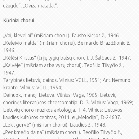
užugde“, „Oviža maladal“.
Kūriniai chorui
„Vai, kleveliai“ (mišriam chorui). Fausto Kiršos ž., 1946
„Keleivio malda“ (mišriam chorui). Bernardo Brazdžionio ž.,
1946.
„Kėlėsi Kristus“ (trijų lygių balsų chorui). J. Šalčiaus ž., 1947.
„Kalvėje“ (mišriam arba vyrų chorui). Teofilio Tilvyčio ž.,
1947.
Tarybinės lietuvių dainos. Vilnius: VGLL, 1951; Ant Nemuno
kranto. Vilnius: VGLL, 1954;
Dainuok, manoji Lietuva. Vilnius: Vaga, 1965; Lietuvių
chorinės literatūros chrestomatija. D. 3. Vilnius: Vaga, 1969;
Lietuvių choro muzikos antologija. T. 4. Vilnius: Lietuvos
liaudies kultūros centras, 2011. ø „Melodija“, D-24637.
„Lek’, gervė“ (mišriam chorui). Liaudies ž., 1948.
„Penkmečio daina“ (mišriam chorui). Teofilio Tilvyčio ž.,