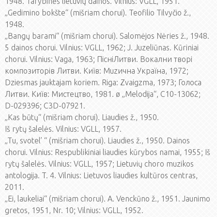
1948. Tarybinės lietuvių dainos. Vilnius: VGLL, 1951.
„Gedimino bokšte“ (mišriam chorui). Teofilio Tilvyčio ž.,
1948.
„Bangų barami“ (mišriam chorui). Salomėjos Nėries ž., 1948.
5 dainos chorui. Vilnius: VGLL, 1962; J. Juzeliūnas. Kūriniai
chorui. Vilnius: Vaga, 1963; ПicнiЛитви. Вокални творi
композиторiв Литви. Kиïв: Muzична Украïна, 1972;
Dziesmas jauktajam koriem. Riga: Zvaigzma, 1973; Голоса
Литви. Kиïв: Мистецтво, 1981. ø „Melodija“, C10-13062;
D-029396; C3D-07921.
„Kas būtų“ (mišriam chorui). Liaudies ž., 1950.
Iš rytų šalelės. Vilnius: VGLL, 1957.
„Tu, svotel’ “ (mišriam chorui). Liaudies ž., 1950. Dainos
chorui. Vilnius: Respublikiniai liaudies kūrybos namai, 1955; Iš
rytų šalelės. Vilnius: VGLL, 1957; Lietuvių choro muzikos
antologija. T. 4. Vilnius: Lietuvos liaudies kultūros centras,
2011.
„Ei, laukeliai“ (mišriam chorui). A. Venckūno ž., 1951. Jaunimo
gretos, 1951, Nr. 10; Vilnius: VGLL, 1952.