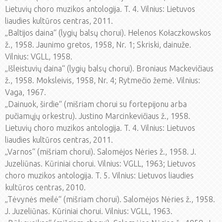
Lietuvių choro muzikos antologija. T. 4. Vilnius: Lietuvos
liaudies kultūros centras, 2011.
„Baltijos daina“ (lygių balsų chorui). Helenos Kołaczkowskos
ž., 1958. Jaunimo gretos, 1958, Nr. 1; Skriski, dainuže.
Vilnius: VGLL, 1958.
„Išleistuvių daina“ (lygių balsų chorui). Broniaus Mackevičiaus
ž., 1958. Moksleivis, 1958, Nr. 4; Rytmečio žemė. Vilnius:
Vaga, 1967.
„Dainuok, širdie“ (mišriam chorui su fortepijonu arba
pučiamųjų orkestru). Justino Marcinkevičiaus ž., 1958.
Lietuvių choro muzikos antologija. T. 4. Vilnius: Lietuvos
liaudies kultūros centras, 2011.
„Varnos“ (mišriam chorui). Salomėjos Nėries ž., 1958. J.
Juzeliūnas. Kūriniai chorui. Vilnius: VGLL, 1963; Lietuvos
choro muzikos antologija. T. 5. Vilnius: Lietuvos liaudies
kultūros centras, 2010.
„Tėvynės meilė“ (mišriam chorui). Salomėjos Nėries ž., 1958.
J. Juzeliūnas. Kūriniai chorui. Vilnius: VGLL, 1963.