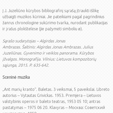
Į J. Juzeliūno kūrybos bibliografinį sąrašą įtraukti išlikę
užbaigti muzikos kūriniai. Jie pateikiami pagal pagrindinius
žanrus chronologine sukūrimo tvarka, nurodant publikacijas
ir įrašus plokštelėse (jie pažymėti simboliu ø).
Sąrašo sudarytojas – Algirdas Jonas
Ambrazas. Šaltinis: Algirdas Jonas Ambrazas. Julius
Juzeliūnas. Gyvenimo ir veiklos panorama. Kūrybos
įžvalgos. Monografija. Vilnius: Lietuvos kompozitorių
sąjunga, 2015. P. 635-642.
Sceninė muzika
„Ant marių kranto“. Baletas. 3 veiksmai, 5 paveikslai. Libreto
autorius – Vytautas Grivickas. 1953. Premjera – Lietuvos
valstybinis operos ir baleto teatras, 1953 05 10; antras
pastatymas – 1975 06 20. Klavyras – Mocква: Советский