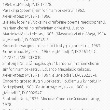
1964. ø „Melodija“, D-12278.
Pasakalija (poema) simfoniniam orkestrui, 1962.
Ленинград: Музыка, 1966.
„Pelenų lopšinė“. Vokalinė-simfoninė poema mecosopranui,
mišriam chorui ir simfoniniam orkestrui. Justino
Marcinkevičiaus tekstas, 1963. (Klavyras) Vilnius: Vaga, 1964.
ø „Melodija“, D-0002045-6.
Koncertas vargonams, smuikui ir styginių orkestrui, 1963.
Ленинград: Музыка, 1967. ø „Melodija“, D-24614; D-
017271; LMIC, CD 010.
Simfonija Nr. 3 „Žmogaus lyra“ baritonui, mišriam chorui ir
simfoniniam orkestrui. Eduardo Mieželaičio tekstas.
Ленинград: Музыка, 1967. ø „Melodija“, D-023223-4.
Concerto grosso styginių orkestrui, pučiamųjų kvintetui ir
fortepijonui, 1966. Ленинград: Музыка, 1968. ø
„Melodija“, D-00025471.
Simfonija Nr. 4, 1975. Mocква: Советский композитор,
1978.