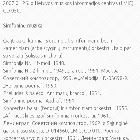
2007 01 26. ø Lietuvos muzikos informacijos centras (LMIC),
CD 050.
Simfoninė muzika
Čia įtraukti kūriniai, skirti ne tik simfoniniam, bet ir
kameriniam (arba styginių instrumentų) orkestrui, taip pat
su vokalu (solistais ir choru).
Simfonija Nr. 1 f-moll, 1948.
Simfonija Nr. 2 h-moll, 1949; 2-a red., 1951. Mocква:
Советский композитор, 1959. ø „Melodija“, D-03698-9.
„Herojinė poema“, 1950.
Preliudas iš baleto „Ant marių kranto“, 1951.
Simfoninė poema „Audra“, 1951.
Koncertas balsui (tenorui) ir simfoniniam orkestrui, 1955.
„Afrikietiški eskizai“ simfoniniam orkestrui, 1961.
Ленинград: Советский композитор, 1962. ø Sąjunginė
garso įrašų studija, D-014660; LMIC, CD 010. Poema-
koncertas styginių orkestrui, 1961. Ленинград: Музыка,