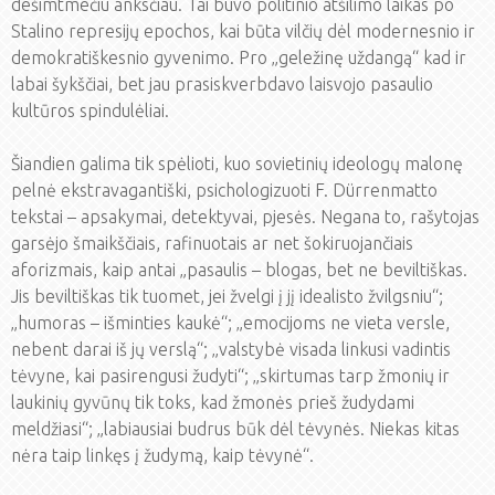
dešimtmečiu anksčiau. Tai buvo politinio atšilimo laikas po
Stalino represijų epochos, kai būta vilčių dėl modernesnio ir
demokratiškesnio gyvenimo. Pro „geležinę uždangą“ kad ir
labai šykščiai, bet jau prasiskverbdavo laisvojo pasaulio
kultūros spindulėliai.
Šiandien galima tik spėlioti, kuo sovietinių ideologų malonę
pelnė ekstravagantiški, psichologizuoti F. Dürrenmatto
tekstai – apsakymai, detektyvai, pjesės. Negana to, rašytojas
garsėjo šmaikščiais, rafinuotais ar net šokiruojančiais
aforizmais, kaip antai „pasaulis – blogas, bet ne beviltiškas.
Jis beviltiškas tik tuomet, jei žvelgi į jį idealisto žvilgsniu“;
„humoras – išminties kaukė“; „emocijoms ne vieta versle,
nebent darai iš jų verslą“; „valstybė visada linkusi vadintis
tėvyne, kai pasirengusi žudyti“; „skirtumas tarp žmonių ir
laukinių gyvūnų tik toks, kad žmonės prieš žudydami
meldžiasi“; „labiausiai budrus būk dėl tėvynės. Niekas kitas
nėra taip linkęs į žudymą, kaip tėvynė“.