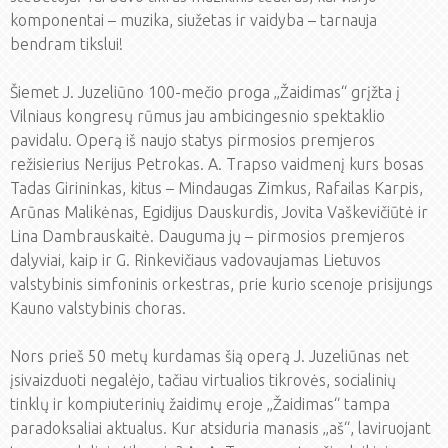
komponentai – muzika, siužetas ir vaidyba – tarnauja
bendram tikslui!
Šiemet J. Juzeliūno 100-mečio proga „Žaidimas“ grįžta į
Vilniaus kongresų rūmus jau ambicingesnio spektaklio
pavidalu. Operą iš naujo statys pirmosios premjeros
režisierius Nerijus Petrokas. A. Trapso vaidmenį kurs bosas
Tadas Girininkas, kitus – Mindaugas Zimkus, Rafailas Karpis,
Arūnas Malikėnas, Egidijus Dauskurdis, Jovita Vaškevičiūtė ir
Lina Dambrauskaitė. Dauguma jų – pirmosios premjeros
dalyviai, kaip ir G. Rinkevičiaus vadovaujamas Lietuvos
valstybinis simfoninis orkestras, prie kurio scenoje prisijungs
Kauno valstybinis choras.
Nors prieš 50 metų kurdamas šią operą J. Juzeliūnas net
įsivaizduoti negalėjo, tačiau virtualios tikrovės, socialinių
tinklų ir kompiuterinių žaidimų eroje „Žaidimas“ tampa
paradoksaliai aktualus. Kur atsiduria manasis „aš“, laviruojant