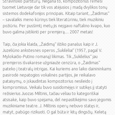
Stravinskio partitūrų. Negana to, kompozitorius rėmėsi
tuomet Lietuvoje dar tik vos atėjusios į madą dvylikos tonų
sistemos dodekafonijos principais. Kitaip tariant, „Žaidimas“
– savalaikis meno kūrinys tiek literatūriniu, tiek muzikiniu
požiūriu. Per pusšimtį metų jis neįgavo naftalino kvapo, kuo
buvo galima įsitikinti per premjerą… 2007 metais!
Taip, čia jokia klaida, „Žaidimą“ ištiko panašus kaip ir J.
Juzeliūno ankstesnės operos „Sukilėliai“ (1957, pagal V.
Mylokaičio-Putino romaną) likimas. Tik „Sukilėlius“ jau
premjeros išvakarėse užgniaužė cenzūra, o „Žaidimas“
pateko į teatralų intrigas. Kai kuriems ano laiko dainininkams
pasirodė nepatogios vokalinės partijos, jie reikalavo
pataisymų, o įskaudintas kompozitorius nesileido į
kompromisus. Veikalu buvo susidomėjęs ir sutikęs jį statyti
režisierius Juozas Miltinis, tačiau vėliau to kategoriškai
atsisakė, kaip buvo spėjama, dėl nepasitikėjimo savo jėgomis
muzikiniame teatre. J. Miltinis operų nebuvo statęs ir,
matyt, pabūgo rizikuoti. O gal būta ir kitų dingsčių. Keletą