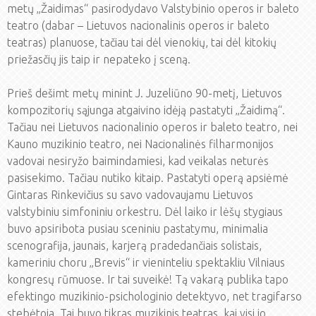
metų „Žaidimas“ pasirodydavo Valstybinio operos ir baleto
teatro (dabar – Lietuvos nacionalinis operos ir baleto
teatras) planuose, tačiau tai dėl vienokių, tai dėl kitokių
priežasčių jis taip ir nepateko į sceną.
Prieš dešimt metų minint J. Juzeliūno 90-metį, Lietuvos
kompozitorių sąjunga atgaivino idėją pastatyti „Žaidimą“.
Tačiau nei Lietuvos nacionalinio operos ir baleto teatro, nei
Kauno muzikinio teatro, nei Nacionalinės filharmonijos
vadovai nesiryžo baimindamiesi, kad veikalas neturės
pasisekimo. Tačiau nutiko kitaip. Pastatyti operą apsiėmė
Gintaras Rinkevičius su savo vadovaujamu Lietuvos
valstybiniu simfoniniu orkestru. Dėl laiko ir lėšų stygiaus
buvo apsiribota pusiau sceniniu pastatymu, minimalia
scenografija, jaunais, karjerą pradedančiais solistais,
kameriniu choru „Brevis“ ir vieninteliu spektakliu Vilniaus
kongresų rūmuose. Ir tai suveikė! Tą vakarą publika tapo
efektingo muzikinio-psichologinio detektyvo, net tragifarso
stebėtoja. Tai buvo tikras muzikinis teatras, kai visi jo