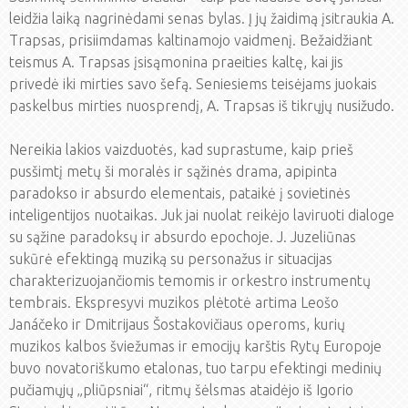
leidžia laiką nagrinėdami senas bylas. Į jų žaidimą įsitraukia A.
Trapsas, prisiimdamas kaltinamojo vaidmenį. Bežaidžiant
teismus A. Trapsas įsisąmonina praeities kaltę, kai jis
privedė iki mirties savo šefą. Seniesiems teisėjams juokais
paskelbus mirties nuosprendį, A. Trapsas iš tikrųjų nusižudo.
Nereikia lakios vaizduotės, kad suprastume, kaip prieš
pusšimtį metų ši moralės ir sąžinės drama, apipinta
paradokso ir absurdo elementais, pataikė į sovietinės
inteligentijos nuotaikas. Juk jai nuolat reikėjo laviruoti dialoge
su sąžine paradoksų ir absurdo epochoje. J. Juzeliūnas
sukūrė efektingą muziką su personažus ir situacijas
charakterizuojančiomis temomis ir orkestro instrumentų
tembrais. Ekspresyvi muzikos plėtotė artima Leošo
Janáčeko ir Dmitrijaus Šostakovičiaus operoms, kurių
muzikos kalbos šviežumas ir emocijų karštis Rytų Europoje
buvo novatoriškumo etalonas, tuo tarpu efektingi medinių
pučiamųjų „pliūpsniai“, ritmų šėlsmas ataidėjo iš Igorio