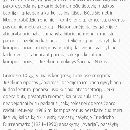
pakoreguodama pokario dešimtmečių lietuvių muzikos
istoriją ir griaudama kai kurias jos klišes. Būta šiemet ir
kitokio pobūdžio renginių – konferencijų, koncertų, o vienas
paskutinių metų akcentų – Nacionalinėje dailės galerijoje
atidaryta originaliai sumanyta hibridinė meno ir mokslo
paroda „Juzeliūno kabinetas“. „Reikėjo ką nors daryti, kad
kompozitoriaus minėjimas nebūtų dar vienos valstybinės
laidotuvės“, – atidarant parodą sakė jos kuratorius,
kompozitorius, J. Juzeliūno mokinys Šarūnas Nakas.
Gruodžio 10-ąją Vilniaus kongresų rūmuose rengiama J.
Juzeliūno operos „Žaidimas“ premjera irgi žada gyvybingą
liūdna lemtimi pagarsėjusio kūrinio interpretaciją. Jei ši
opera būtų pastatyta tuomet, kai buvo sukurta, ji
neabejotinai būtų padariusi įtaką tolesnei operos žanro
raidai Lietuvoje. 1966 m. kompozitorius perskaitė tuo metu
lietuvių kalba ką tik išleistą šveicarų rašytojo Friedricho
Dürrenmatto (1921–1990) apsakymą „Avarija“, parašytą