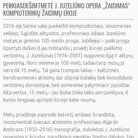
PENKIASDEŠIMTMETĖ J. JUZELIŪNO OPERA „ŽAIDIMAS“
KOMPIUTERINIŲ ŽAIDIMŲ EROJE
2016-ieji Seimo valia paskelbti kompozitoriaus, visuomenės
veikėjo, Sąjūdžio aktyvisto, profesoriaus Juliaus Juzeliūno
metais jo gimimo 100-mečio proga. Jubiliejus – puiki proga
išpurtyti dulkes iš jau tolstančio į praeitį kūrėjo palikimo
vertinimų. J. Juzeliūnas (1916–2001) nugyveno ilgą ir aktyvų
gyvenimą. Nors minime jo 100-metį, tačiau tarp mūsų jo
nėra tik 15 metų. Tai gana trumpas laikas – kultūrinės
bendruomenės atminty dar stipriai išsilaikę tiek konsoliduoti
vertinimų stereotipai, tiek asmeniniai patyrimai ir įspūdžiai.
Kita vertus, 15 metų – jau šiokia tokia laiko perspektyva, iš
kurios lengviau aprėpti kūrėjo kelio visumą.
Metų pradžioje pasirodė ketvirtį amžiaus brandinta,
monumentali šviesaus atminimo profesoriaus Algirdo
Ambrazo (1932–2016) monografija, nušvietusi J. Juzeliūno
gyvenimą ir kūrybą, paryškinusi menkiau žinotus dalykus, tuo