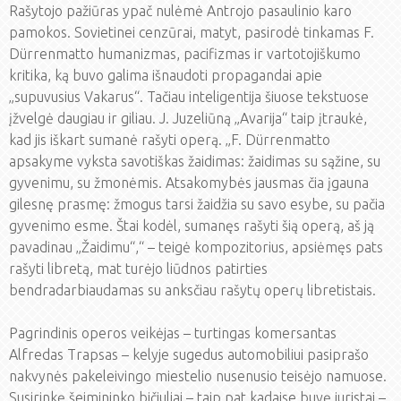
Rašytojo pažiūras ypač nulėmė Antrojo pasaulinio karo
pamokos. Sovietinei cenzūrai, matyt, pasirodė tinkamas F.
Dürrenmatto humanizmas, pacifizmas ir vartotojiškumo
kritika, ką buvo galima išnaudoti propagandai apie
„supuvusius Vakarus“. Tačiau inteligentija šiuose tekstuose
įžvelgė daugiau ir giliau. J. Juzeliūną „Avarija“ taip įtraukė,
kad jis iškart sumanė rašyti operą. „F. Dürrenmatto
apsakyme vyksta savotiškas žaidimas: žaidimas su sąžine, su
gyvenimu, su žmonėmis. Atsakomybės jausmas čia įgauna
gilesnę prasmę: žmogus tarsi žaidžia su savo esybe, su pačia
gyvenimo esme. Štai kodėl, sumanęs rašyti šią operą, aš ją
pavadinau „Žaidimu“,“ – teigė kompozitorius, apsiėmęs pats
rašyti libretą, mat turėjo liūdnos patirties
bendradarbiaudamas su anksčiau rašytų operų libretistais.
Pagrindinis operos veikėjas – turtingas komersantas
Alfredas Trapsas – kelyje sugedus automobiliui pasiprašo
nakvynės pakeleivingo miestelio nusenusio teisėjo namuose.
Susirinkę šeimininko bičiuliai – taip pat kadaise buvę juristai –